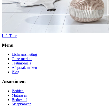
Life Time
Menu
Lichaamsmeting
Onze merken
Testimonials
Afspraak maken
Blog
Assortiment
Bedden
Matrassen
Bedtextiel
Slaapbanken