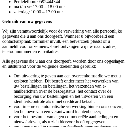
Per telefoon: 0595444344
ma t/m vr: 13.00 – 18.00 uur
zaterdag: 10.00 – 17.00 uur
Gebruik van uw gegevens
Wij zijn verantwoordelijk voor de verwerking van alle persoonlijke
gegevens die u aan ons doorgeeft. Wanneer u bijvoorbeeld een
contact/afspraak formulier invult, een belverzoek plaatst of u
aanmeldt voor onze nieuwsbrief ontvangen wij uw naam, adres,
telefoonnummer en e-mailadres.
Alle gegevens die u aan ons doorgeeft, worden door ons opgeslagen
en uitsluitend voor de volgende doeleinden gebruikt:
Om uitvoering te geven aan een overeenkomst die we met u
gesloten hebben. Dit betreft onder meer het verwerken van
uw bestellingen en betalingen, het verzenden van e-
mailberichten over de bezorgstatus, het contact over de
bezorging van uw bestellingen en het uitvoeren van een
identiteitscontrole als u met creditcard betaalt;
voor interne en automatische verwerking binnen ons concern,
ten behoeve van een verantwoord klantenbeheer;
voor het toesturen van eigen commerciële aanbiedingen en
nieuwsbrieven, als u zich hiervoor heeft opgegeven;
om u per e-mail te vragen om feedback over producten en